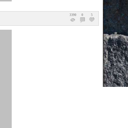
3390
0
5