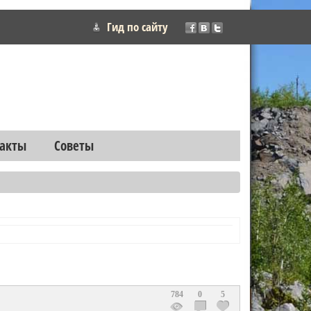
Гид по сайту
акты
Советы
784
0
5