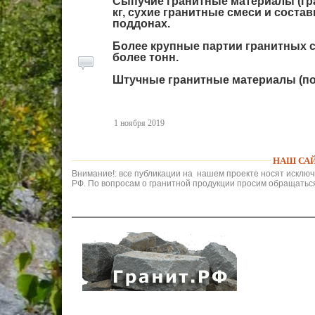
Сыпучие гранитные материалы (гр
кг, сухие гранитные смеси и соста
поддонах.
Более крупные партии гранитных с
более тонн.
Штучные гранитные материалы (поре
1 ноября 2019
НАШ САЙ
Внимание!: все публикации на нашем проекте носят исключ
РФ. По вопросам о гранитной продукции просим обращаться