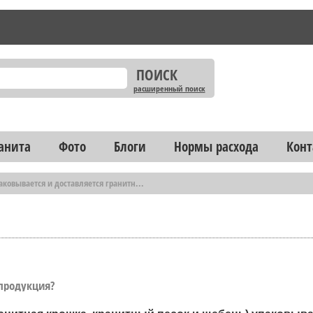
расширенный поиск
анита
Фото
Блоги
Нормы расхода
Конт
аковывается и доставляется гранитн...
 продукция?