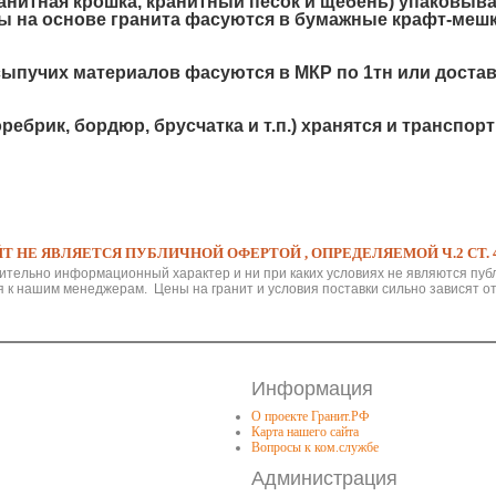
анитная крошка, кранитный песок и щебень) упаковыв
вы на основе гранита фасуются в бумажные крафт-мешки
ыпучих материалов фасуются в МКР по 1тн или достав
брик, бордюр, брусчатка и т.п.) хранятся и транспор
Т НЕ ЯВЛЯЕТСЯ ПУБЛИЧНОЙ ОФЕРТОЙ , ОПРЕДЕЛЯЕМОЙ Ч.2 СТ. 4
ительно информационный характер и ни при каких условиях не являются пуб
 к нашим менеджерам. Цены на гранит и условия поставки сильно зависят от
Информация
О проекте Гранит.РФ
Карта нашего сайта
Вопросы к ком.службе
Администрация