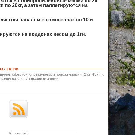
аются в полипропиленовые мешки по 20
 по 20кг, а затем паллетируются на
ляются навалом в самосвалах по 10 и
тируются на поддонах весом до 1тн.
37 ГК РФ
личной офертой, определяемой положениями ч. 2 ст. 437 ГК
 количества единоразовой заявки.
Кто онлайн?